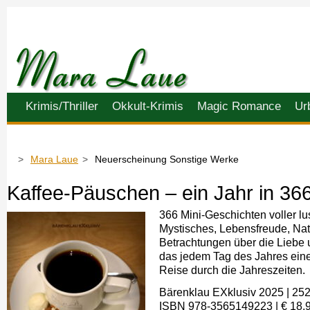
Navigation
Krimis/Thriller
Okkult-Krimis
Magic Romance
Ur
überspringen
Mara Laue
Neuerscheinung Sonstige Werke
Kaffee-Päuschen – ein Jahr in 36
366 Mini-Geschichten voller l
Mystisches, Lebensfreude, Na
Betrachtungen über die Liebe
das jedem Tag des Jahres eine
Reise durch die Jahreszeiten.
Bärenklau EXklusiv 2025 | 252
ISBN 978-3565149223 | € 18,