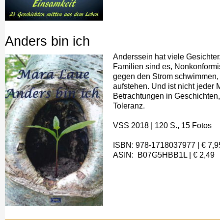
Anders bin ich
Anderssein hat viele Gesichter
Familien sind es, Nonkonformis
gegen den Strom schwimmen, s
aufstehen. Und ist nicht jeder
Betrachtungen in Geschichten,
Toleranz.
VSS 2018‎
|
120 S., 15 Fotos
ISBN: 978-1718037977
| €
7,9
ASIN: ‎ B07G5HBB1L
| €
2,49