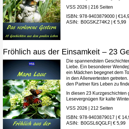
VSS 2026
|
216 Seiten
ISBN: 978-9403879000
| €
14,
ASIN: ‎ B0GSKZ74K2
|
€ 5,99
Fröhlich aus der Einsamkeit – 23 G
Die spannendsten Geschichten 
Liebe. Ein besonderer Wendepu
ein Mädchen begegnet dem Tod,
in den Allerwertesten getreten
den Partner fürs Leben zu fin
In diesen 23 Kurzgeschichten g
Lesevergnügen für kalte Wint
VSS 2026 | 212 Seiten
ISBN: 978-9403879017 | € 14,
ASIN: ‎ B0GSL6QGLF| € 5,99