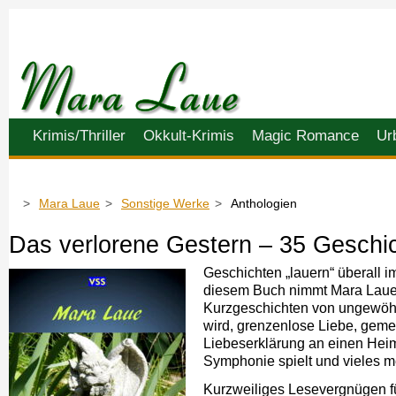
Navigation
Krimis/Thriller
Okkult-Krimis
Magic Romance
Ur
überspringen
Mara Laue
Sonstige Werke
Anthologien
Das verlorene Gestern – 35 Geschi
Geschichten „lauern“ überall i
diesem Buch nimmt Mara Laue i
Kurzgeschichten von ungewöhn
wird, grenzenlose Liebe, geme
Liebeserklärung an einen Heima
Symphonie spielt und vieles m
Kurzweiliges Lesevergnügen f