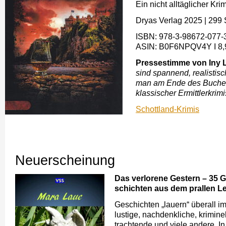
Ein nicht alltäglicher K
Dryas Verlag 2025
|
299 
ISBN: ‎978-3-98672-077-3
ASIN: ‎B0F6NPQV4Y Ι 8,
Pressestimme von Iny 
sind spannend, realistisc
man am Ende des Buches 
klassischer Ermittlerkrimi
Schottland-Krimis
Neuerscheinung
Das verlorene Gestern – 35 G
schichten aus dem prallen L
Geschichten „lauern“ überall i
lustige, nachdenkliche, kriminel
trachtende und viele andere. I