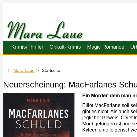
Navigation
Krimis/Thriller
Okkult-Krimis
Magic Romance
Ur
überspringen
Mara Laue
Startseite
Neuerscheinung: MacFarlanes Schu
Ein Mörder, dem man ni
Elliot MacFarlane soll s
gibt es nicht. Als auch s
jeglicher Beweis. Chief I
Mord gelungen ist und se
Kyleen eine folgenschwer